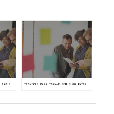
FREQUÊNCIA DE POSTS NO BLOG É TÃO IMPORTANTE QUANTO O CONTEÚDO
TÉCNICAS PARA TORNAR SEU BLOG INTERESSANTE